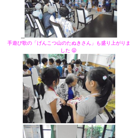
手遊び歌の「げんこつ山のたぬきさん」も盛り上がりま
した 😛