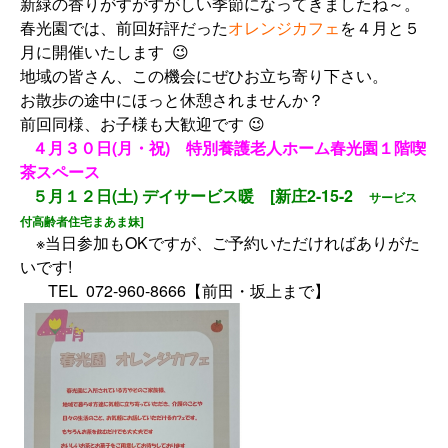
新緑の香りがすがすがしい季節になってきましたね～。
春光園では、前回好評だった
オレンジカフェ
を４月と５
月に開催いたします 😉
地域の皆さん、この機会にぜひお立ち寄り下さい。
お散歩の途中にほっと休憩されませんか？
前回同様、お子様も大歓迎です 😉
４月３０日(月・祝) 特別養護老人ホーム春光園１階喫
茶スペース
５月１２日(土) デイサービス暖 [新庄2-15-2
サービス
付高齢者住宅まあま妹]
※当日参加もOKですが、ご予約いただければありがた
いです!
TEL 072-960-8666【前田・坂上まで】